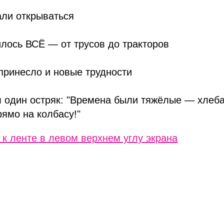
али открываться
лось ВСЁ — от трусов до тракторов
принесло и новые трудности
л один остряк: "Времена были тяжёлые — хлеба
ямо на колбасу!"
 к ленте в левом верхнем углу экрана